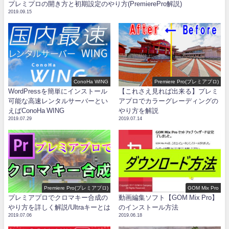
プレミプロの開き方と初期設定のやり方(PremierePro解説)
2019.09.15
ConoHa WING
Premiere Pro(プレミアプロ)
WordPressを簡単にインストール
【これさえ見れば出来る】プレミ
可能な高速レンタルサーバーとい
アプロでカラーグレーディングの
えばConoHa WING
やり方を解説
2019.07.29
2019.07.14
Premiere Pro(プレミアプロ)
GOM Mix Pro
プレミアプロでクロマキー合成の
動画編集ソフト【GOM Mix Pro】
やり方を詳しく解説/Ultraキーとは
のインストール方法
2019.07.06
2019.06.18