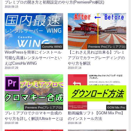
プレミプロの開き方と初期設定のやり方(PremierePro解説)
2019.09.15
ConoHa WING
Premiere Pro(プレミアプロ)
WordPressを簡単にインストール
【これさえ見れば出来る】プレミ
可能な高速レンタルサーバーとい
アプロでカラーグレーディングの
えばConoHa WING
やり方を解説
2019.07.29
2019.07.14
Premiere Pro(プレミアプロ)
GOM Mix Pro
プレミアプロでクロマキー合成の
動画編集ソフト【GOM Mix Pro】
やり方を詳しく解説/Ultraキーとは
のインストール方法
2019.07.06
2019.06.18