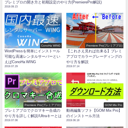
プレミプロの開き方と初期設定のやり方(PremierePro解説)
2019.09.15
ConoHa WING
Premiere Pro(プレミアプロ)
WordPressを簡単にインストール
【これさえ見れば出来る】プレミ
可能な高速レンタルサーバーとい
アプロでカラーグレーディングの
えばConoHa WING
やり方を解説
2019.07.29
2019.07.14
Premiere Pro(プレミアプロ)
GOM Mix Pro
プレミアプロでクロマキー合成の
動画編集ソフト【GOM Mix Pro】
やり方を詳しく解説/Ultraキーとは
のインストール方法
2019.07.06
2019.06.18